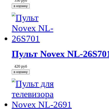
350
руб
Пульт Novex NL-26S70
420
руб