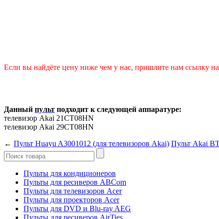
Если вы найдёте цену ниже чем у нас, пришлите нам ссылку на 
Данный
пульт
подходит к следующей аппаратуре:
телевизор Akai 21CT08HN
телевизор Akai 29CT08HN
←
Пульт Huayu A3001012 (для телевизоров Akai)
Пульт Akai B
Пульты для кондиционеров
Пульты для ресиверов ABCom
Пульты для телевизоров Acer
Пульты для проекторов Acer
Пульты для DVD и Blu-ray AEG
Пульты для ресиверов AirTies