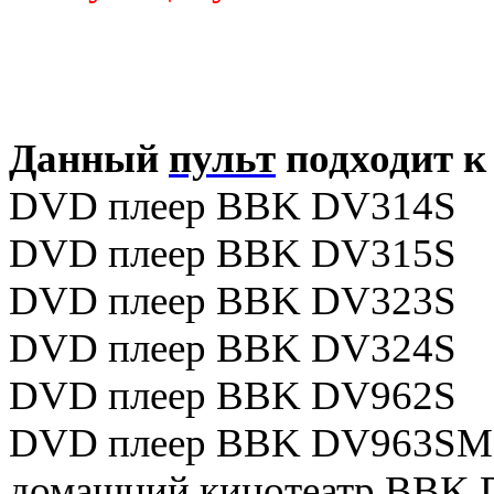
Данный
пульт
подходит к
DVD плеер BBK DV314S
DVD плеер BBK DV315S
DVD плеер BBK DV323S
DVD плеер BBK DV324S
DVD плеер BBK DV962S
DVD плеер BBK DV963SM
домашний кинотеатр BBK