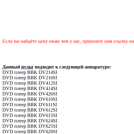
Если вы найдёте цену ниже чем у нас, пришлите нам ссылку на 
Данный
пульт
подходит к следующей аппаратуре:
DVD плеер BBK DV214SI
DVD плеер BBK DV216SI
DVD плеер BBK DV412SI
DVD плеер BBK DV414SI
DVD плеер BBK DV426SI
DVD плеер BBK DV610SI
DVD плеер BBK DV611SI
DVD плеер BBK DV612SI
DVD плеер BBK DV615SI
DVD плеер BBK DV624SI
DVD плеер BBK DV625SI
DVD плеер BBK DV626SI