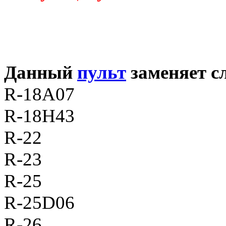
Данный
пульт
заменяет 
R-18A07
R-18H43
R-22
R-23
R-25
R-25D06
R-26