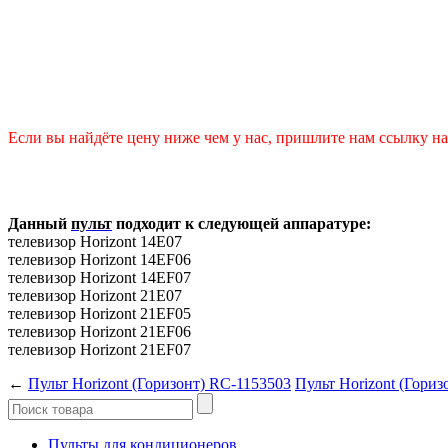
Если вы найдёте цену ниже чем у нас, пришлите нам ссылку на 
Данный
пульт
подходит к следующей аппаратуре:
телевизор Horizont 14E07
телевизор Horizont 14EF06
телевизор Horizont 14EF07
телевизор Horizont 21E07
телевизор Horizont 21EF05
телевизор Horizont 21EF06
телевизор Horizont 21EF07
←
Пульт Horizont (Горизонт) RC-1153503
Пульт Horizont (Гориз
Пульты для кондиционеров