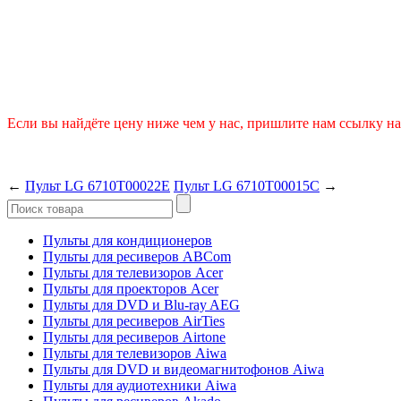
Если вы найдёте цену ниже чем у нас, пришлите нам ссылку на 
←
Пульт LG 6710T00022E
Пульт LG 6710T00015C
→
Пульты для кондиционеров
Пульты для ресиверов ABCom
Пульты для телевизоров Acer
Пульты для проекторов Acer
Пульты для DVD и Blu-ray AEG
Пульты для ресиверов AirTies
Пульты для ресиверов Airtone
Пульты для телевизоров Aiwa
Пульты для DVD и видеомагнитофонов Aiwa
Пульты для аудиотехники Aiwa