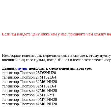
Если вы найдёте цену ниже чем у нас, пришлите нам ссылку на 
Некоторые телевизоры, перечисленные в списке к этому пульту
внешний вид того пульта, который шёл в комплекте с телевизо
Данный
пульт
подходит к следующей аппаратуре:
телевизор Thomson 26E62NH20
телевизор Thomson 27MT02E64
телевизор Thomson 32M61NH20
телевизор Thomson 32MT02E64
телевизор Thomson 37M61NH20
телевизор Thomson 37MT02Y1
телевизор Thomson 40M71NH20
телевизор Thomson 42M61NH20