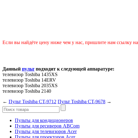
Если вы найдёте цену ниже чем у нас, пришлите нам ссылку на 
Данный
пульт
подходит к следующей аппаратуре:
телевизор Toshiba 1435XS
телевизор Toshiba 14ERV
телевизор Toshiba 2035XS
телевизор Toshiba 2140
←
Пульт Toshiba CT-9712
Пульт Toshiba CT-9678
→
Пульты для кондиционеров
Пульты для ресиверов ABCom
Пульты для телевизоров Acer
Пульты для проекторов Acer