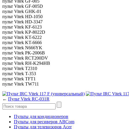
пульт Vitek GF-005
пульт Vitek GF-005D
пульт Vitek GHK-01
пульт Vitek HD-1050
пульт Vitek HD-3347
пульт Vitek KF-6123
пульт Vitek KP-8022D
пульт Vitek KT-6222
пульт Vitek KT-6666
пульт Vitek N666YK
пульт Vitek PK-2006B
пульт Vitek RCT200DV
пульт Vitek RH-K294HB
пульт Vitek T2310
пульт Vitek T-353
пульт Vitek TFT1
пульт Vitek TW711
←
Пульт Vitek RC-031R
Пульты для кондиционеров
Пульты для ресиверов ABCom
Пульты для телевизоров Acer